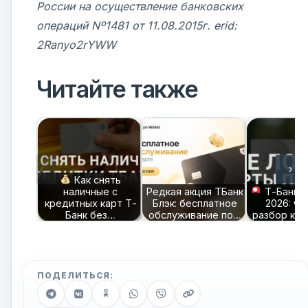
России на осуществление банковских
операций Nº1481 от 11.08.2015г. erid:
2Ranyo2rYWW
Читайте также
‹
›
Как снять
наличные с
Редкая акция ТБанк
Т-Банк П
кредитных карт Т-
Блэк: бесплатное
2026: че
Банк без…
обслуживание по…
разбор кре
ПОДЕЛИТЬСЯ: