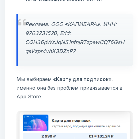
Реклама. ООО «КАПИБАРА». ИНН:
9703231520, Erid:
CQH36pWzJqNS1hfhjR7zpewCQT6GsH
qsVzpr4vhX3DZnR7
Мы выбираем «
Карту для подписок
»,
именно она без проблем привязывается в
App Store.