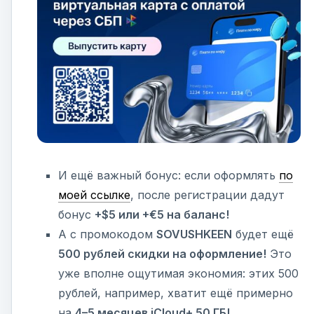
И ещё важный бонус: если оформлять
по
моей ссылке
, после регистрации дадут
бонус
+$5 или +€5 на баланс!
А с промокодом
SOVUSHKEEN
будет ещё
500 рублей скидки на оформление!
Это
уже вполне ощутимая экономия: этих 500
рублей, например, хватит ещё примерно
на
4–5 месяцев iCloud+ 50 ГБ!